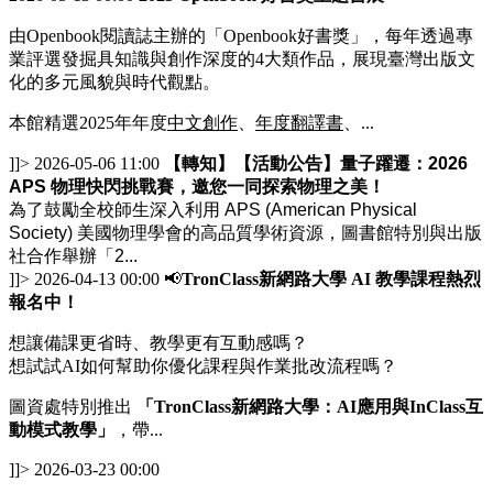
由Openbook閱讀誌主辦的「Openbook好書獎」，每年透過專
業評選發掘具知識與創作深度的4大類作品，展現臺灣出版文
化的多元風貌與時代觀點。
本館精選2025年年度
中文創作
、
年度翻譯書
、...
]]>
2026-05-06 11:00
【轉知】【活動公告】量子躍遷：2026
APS 物理快閃挑戰賽，邀您一同探索物理之美！
為了鼓勵全校師生深入利用 APS (American Physical
Society) 美國物理學會的高品質學術資源，圖書館特別與出版
社合作舉辦「2...
]]>
2026-04-13 00:00
📢
TronClass新網路大學 AI 教學課程熱烈
報名中！
想讓備課更省時、教學更有互動感嗎？
想試試AI如何幫助你優化課程與作業批改流程嗎？
圖資處特別推出
「TronClass新網路大學：AI應用與InClass互
動模式教學」
，帶...
]]>
2026-03-23 00:00