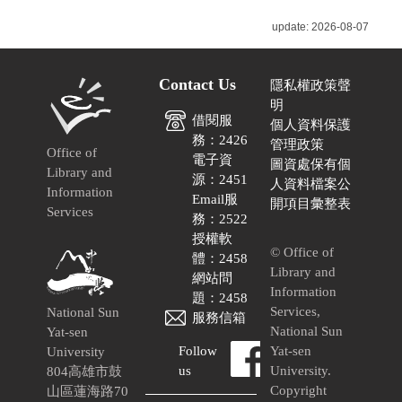
2026-08-07
Contact Us
隱私權政策聲
明
借閱服
個人資料保護
務：2426
管理政策
Office of
電子資
圖資處保有個
Library and
源：2451
人資料檔案公
Information
Email服
開項目彙整表
Services
務：2522
授權軟
© Office of
體：2458
Library and
網站問
Information
題：2458
Services,
National Sun
服務信箱
National Sun
Yat-sen
Follow
Yat-sen
University
us
University.
804高雄市鼓
Copyright
山區蓮海路70