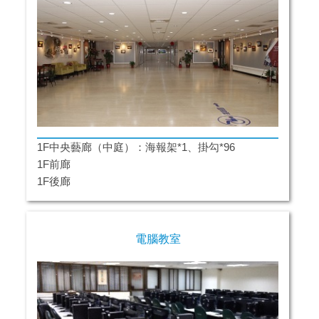
1F中央藝廊（中庭）：海報架*1、掛勾*96
1F前廊
1F後廊
電腦教室