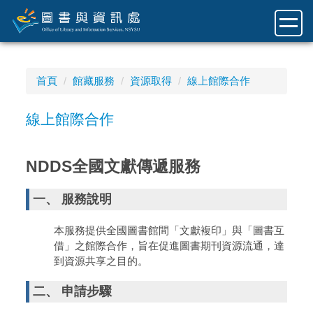
跳
到
主
要
內
首頁
館藏服務
資源取得
線上館際合作
容
區
線上館際合作
NDDS全國文獻傳遞服務
一、 服務說明
本服務提供全國圖書館間「文獻複印」與「圖書互
借」之館際合作，旨在促進圖書期刊資源流通，達
到資源共享之目的。
二、 申請步驟