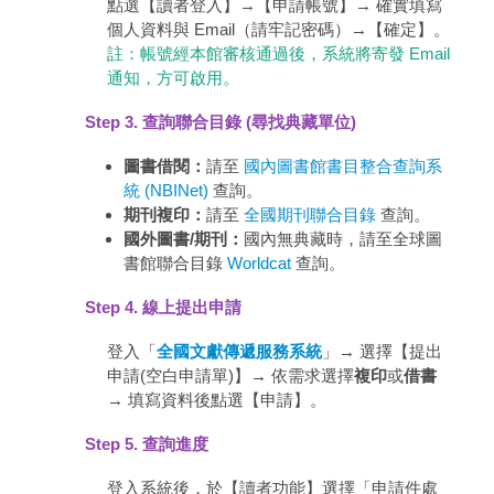
點選【讀者登入】→【申請帳號】→ 確實填寫
個人資料與 Email（請牢記密碼）→【確定】。
註：帳號經本館審核通過後，系統將寄發 Email
通知，方可啟用。
Step 3. 查詢聯合目錄 (尋找典藏單位)
圖書借閱：
請至
國內圖書館書目整合查詢系
統 (NBINet)
查詢。
期刊複印：
請至
全國期刊聯合目錄
查詢。
國外圖書/期刊：
國內無典藏時，請至全球圖
書館聯合目錄
Worldcat
查詢。
Step 4. 線上提出申請
登入「
全國文獻傳遞服務系統
」→ 選擇【提出
申請(空白申請單)】→ 依需求選擇
複印
或
借書
→ 填寫資料後點選【申請】。
Step 5. 查詢進度
登入系統後，於【讀者功能】選擇「申請件處