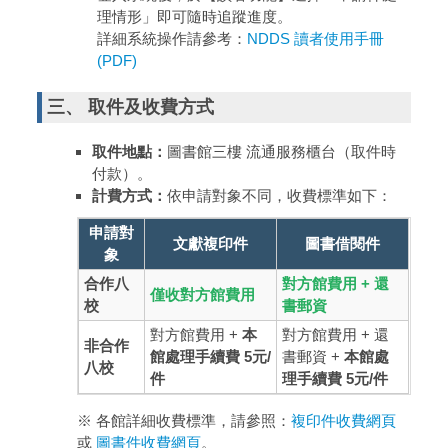
理情形」即可隨時追蹤進度。
詳細系統操作請參考：
NDDS 讀者使用手冊
(PDF)
三、 取件及收費方式
取件地點：
圖書館三樓 流通服務櫃台（取件時
付款）。
計費方式：
依申請對象不同，收費標準如下：
申請對
文獻複印件
圖書借閱件
象
合作八
對方館費用 + 還
僅收對方館費用
校
書郵資
對方館費用 +
本
對方館費用 + 還
非合作
館處理手續費 5元/
書郵資 +
本館處
八校
件
理手續費 5元/件
※ 各館詳細收費標準，請參照：
複印件收費網頁
或
圖書件收費網頁
。