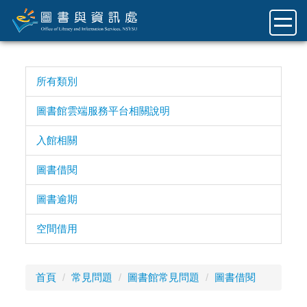
跳
到
主
要
內
所有類別
容
區
圖書館雲端服務平台相關說明
入館相關
圖書借閱
圖書逾期
空間借用
首頁
常見問題
圖書館常見問題
圖書借閱