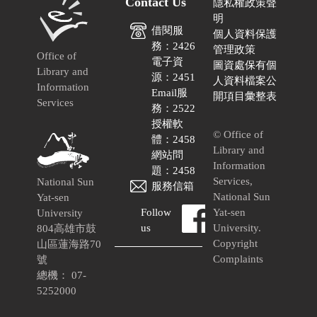
Contact Us
隱私權政策聲
明
借閱服
個人資料保護
務：2426
管理政策
Office of
電子資
圖資處保有個
Library and
源：2451
人資料檔案公
Information
Email服
開項目彙整表
Services
務：2522
授權軟
© Office of
體：2458
Library and
網站問
Information
題：2458
Services,
National Sun
服務信箱
National Sun
Yat-sen
Follow
Yat-sen
University
us
University.
804高雄市鼓
Copyright
山區蓮海路70
Complaints
號
總機： 07-
5252000