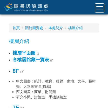
跳
到
主
要
內
首頁
關於圖資處
本處簡介
樓層介紹
容
區
樓層介紹
樓層平面圖
各樓層館藏一覽表
8F
中文圖書：統計、教育、經貿、史地、文學、藝術
類、大本圖書區(特藏)
西文圖書：商業、財管類
研究小間、討論室、手機接聽室
7F