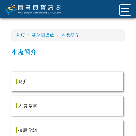
跳
到
主
要
內
首頁
關於圖資處
本處簡介
容
區
本處簡介
簡介
人員職掌
樓層介紹