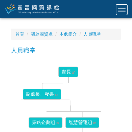
跳
到
主
要
內
首頁
關於圖資處
本處簡介
人員職掌
容
區
人員職掌
處長
副處長、秘書
策略企劃組
智慧營運組