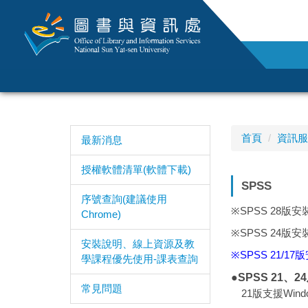
跳
到
主
要
內
容
區
首頁
資訊服
最新消息
授權軟體清單(軟體下載)
SPSS
序號查詢(建議使用
※SPSS 28版
Chrome)
※SPSS 24版
安裝說明、線上資源及教
※SPSS 21/1
學課程優先使用-課表查詢
●SPSS 21、24及
常見問題
21版支援Windo