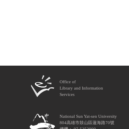
Office of
Library and Information
Services
National Sun Yat-sen University
804高雄市鼓山區蓮海路70號