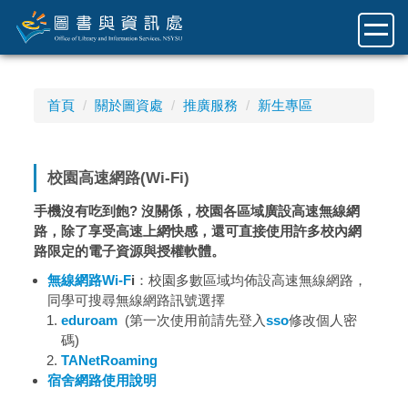
跳
到
主
要
內
首頁
關於圖資處
推廣服務
新生專區
容
區
校園高速網路(Wi-Fi)
手機沒有吃到飽? 沒關係，校園各區域廣設高速無線網
路，除了享受高速上網快感，還可直接使用許多校內網
路限定的電子資源與授權軟體。
無線網路Wi-F
i
：校園多數區域均佈設高速無線網路，
同學可搜尋無線網路訊號選擇
eduroam
(第一次使用前請先登入
sso
修改個人密
碼)
TANetRoaming
宿舍網路使用說明