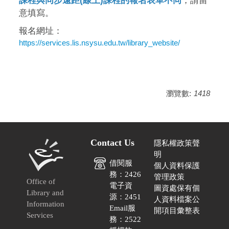
課程與同步遠距(線上)課程的報名表單不同
，請留
意填寫。
報名網址：
https://services.lis.nsysu.edu.tw/library_website/
瀏覽數:
1418
Contact Us
隱私權政策聲
明
借閱服
個人資料保護
務：2426
管理政策
Office of
電子資
圖資處保有個
Library and
源：2451
人資料檔案公
Information
Email服
開項目彙整表
Services
務：2522