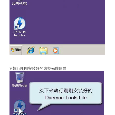
9.執行剛剛安裝好的虛擬光碟軟體