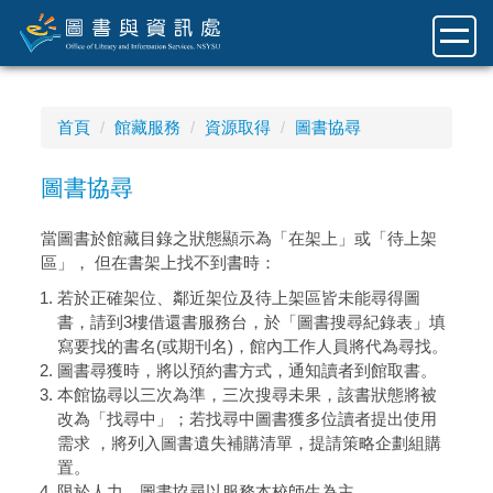
跳
到
主
要
內
首頁
館藏服務
資源取得
圖書協尋
容
區
圖書協尋
當圖書於館藏目錄之狀態顯示為「在架上」或「待上架
區」， 但在書架上找不到書時：
若於正確架位、鄰近架位及待上架區皆未能尋得圖
書，請到3樓借還書服務台，於「圖書搜尋紀錄表」填
寫要找的書名(或期刊名)，館內工作人員將代為尋找。
圖書尋獲時，將以預約書方式，通知讀者到館取書。
本館協尋以三次為準，三次搜尋未果，該書狀態將被
改為「找尋中」；若找尋中圖書獲多位讀者提出使用
需求 ，將列入圖書遺失補購清單，提請策略企劃組購
置。
限於人力，圖書協尋以服務本校師生為主。