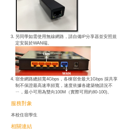
另同學如需使用無線網路，請自備IP分享器並安照規
定安裝於WAN端。
宿舍網路總頻寬4Gbps，各棟宿舍最大1Gbps 採共享
制不保證最高速率頻寬，速度依據各建築物請況不
ㄧ，最小可用為雙向100M（實際可用約80-100)。
服務對象
本校住宿學生
相關連結