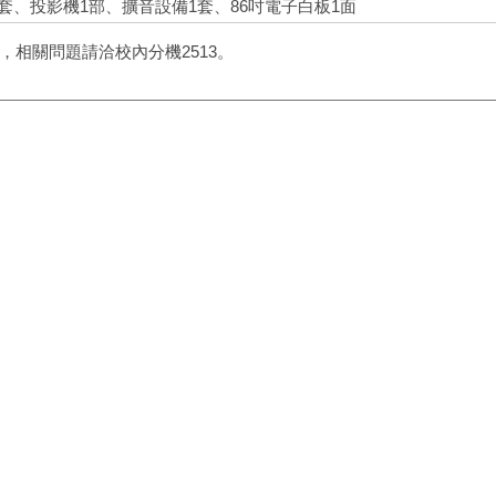
1套、投影機1部、擴音設備1套、86吋電子白板1面
相關問題請洽校內分機2513。