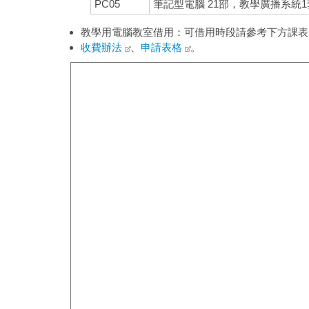
PC05
筆記型電腦 21部，教學廣播系統
教學用電腦教室借用：可借用時段請參考下方課表，
收費辦法
、
申請表格
。