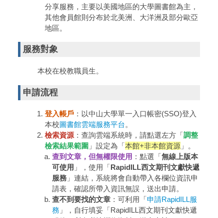
分享服務，主要以美國地區的大學圖書館為主，
其他會員館則分布於北美洲、大洋洲及部分歐亞
地區。
服務對象
本校在校教職員生。
申請流程
登入帳戶
：以中山大學單一入口帳密(SSO)登入
本校
圖書館雲端服務平台
。
檢索資源
：查詢雲端系統時，請點選左方「
調整
檢索結果範圍
」設定為「
本館+非本館資源
」。
查到文章，但無權限使用
：點選「
無線上版本
可使用
」，使用「
RapidILL西文期刊文獻快遞
服務
」連結，系統將會自動帶入各欄位資訊申
請表，確認所帶入資訊無誤，送出申請。
查不到要找的文章
：可利用「
申請RapidILL服
務
」，自行填妥「RapidILL西文期刊文獻快遞