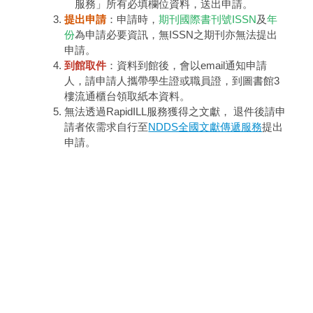
服務」所有必填欄位資料，送出申請。
提出申請
：申請時，
期刊國際書刊號ISSN
及
年
份
為申請必要資訊，無ISSN之期刊亦無法提出
申請。
到館取件
：資料到館後，會以email通知申請
人，請申請人攜帶學生證或職員證，到圖書館3
樓流通櫃台領取紙本資料。
無法透過RapidILL服務獲得之文獻， 退件後請申
請者依需求自行至
NDDS全國文獻傳遞服務
提出
申請。