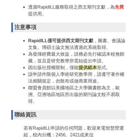
透過RapidILL服務取得之西文期刊文獻，為
免費
提供用。
注意事項
RapidILL僅可提供西文期刊文獻
，圖書、會議論
文集、博碩士論文無法透過此系統取得。
為發揮經費最大效益，請務必先行確認本校無館
藏，並且是研究教學所需始提出申請。
因出版社授權限制，僅能
提供紙本
形式。
該申請件限個人學術研究教學用，請遵守著作權
法相關規定，勿散布或做商業用途。
聯盟會員館以美國地區之大學圖書館為主，歐
洲、亞洲地區地區所出版的期刊論文較不易取
得。
聯絡資訊
若有RapidILL申請的任何問題，歡迎來電智慧營運
組，校內分機：2456、2421或來信