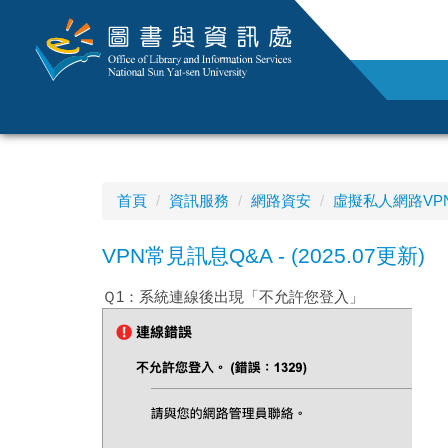
跳
到
主
要
內
容
區
首頁
資訊服務
網路資安
虛擬私人網路VP
VPN常見訊息Q&A - (2025.07更新)
Ｑ1：系統連線後出現「不允許您登入」