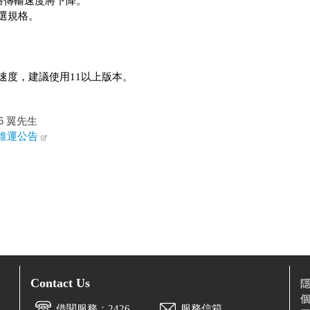
路傳輸速度將下降
。
選規格。
速度，建議使用11以上版本。
6 翼先生
T維運公告
Contact Us
借閱服務：2426
服務信箱