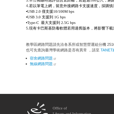
3.單位
佈線時應評估合宜距離，
若超過100公尺，
網
4.
若以筆電上網，留意外接網路卡支援速度，
採購
慎
•
USB 2.0 僅支援10/100M bps
•
USB 3.0 支援到 1G bps
•
Type-C 最大支援到 2.5G bps
5.
現有卡巴斯基防毒軟體若用過舊版本，將影響下載
教學區網路問題請先洽各系所或智慧營運組分機 251
也可先查詢臺灣學術網路是否有異常 ，請至
TANE
宿舍網路問題
無線網路問題
Office of
Library and Information