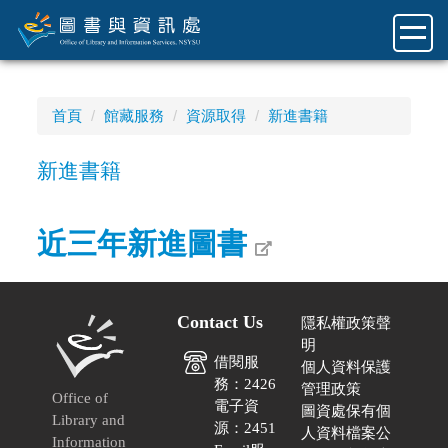
跳
到
主
要
內
首頁
館藏服務
資源取得
新進書籍
容
區
新進書籍
近三年新進圖書
Contact Us
隱私權政策聲
明
借閱服
個人資料保護
務：2426
管理政策
Office of
電子資
圖資處保有個
Library and
源：2451
人資料檔案公
Information