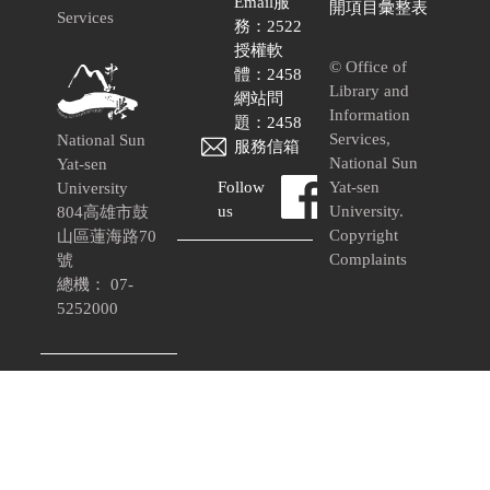
Email服
開項目彙整表
Services
務：2522
授權軟
© Office of
體：2458
Library and
網站問
Information
題：2458
Services,
National Sun
服務信箱
National Sun
Yat-sen
Follow
Yat-sen
University
us
University.
804高雄市鼓
Copyright
山區蓮海路70
Complaints
號
總機： 07-
5252000