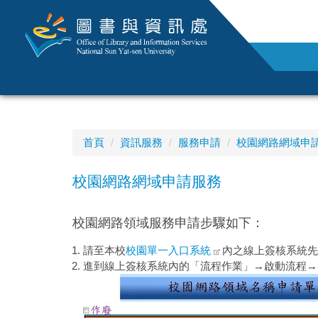
跳
到
主
要
內
容
區
首頁
資訊服務
服務申請
校園網路網域申
校園網路網域申請服務
校園網路領域服務申請步驟如下：
請至本校
校園單一入口系統
內之線上簽核系統先
進到
線上簽核系統內的「流程作業」→啟動流程→