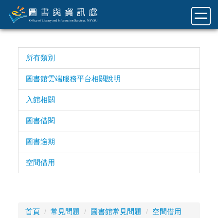
跳
到
主
要
內
所有類別
容
區
圖書館雲端服務平台相關說明
入館相關
圖書借閱
圖書逾期
空間借用
首頁
常見問題
圖書館常見問題
空間借用