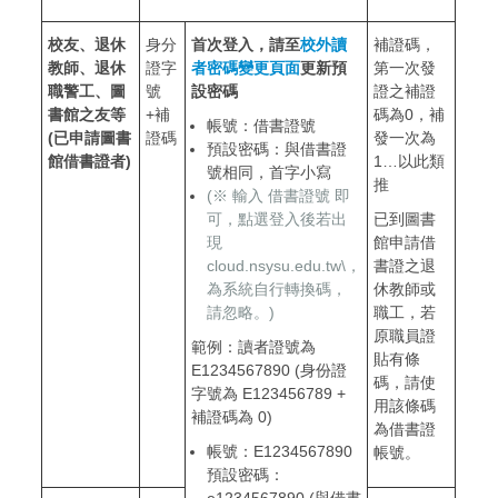
校友、退休
身分
首次登入，請至
校外讀
補證碼，
教師、退休
證字
者密碼變更頁面
更新預
第一次發
職警工、圖
號
設密碼
證之補證
書館之友等
+
補
碼為
0
，補
帳號：借書證號
(已
申請圖書
證碼
發一次為
預設密碼：與借書證
館借書證者)
1
…以此類
號相同，首字小寫
推
(※ 輸入 借書證號 即
可，點選登入後若出
已到圖書
現
館申請借
cloud.nsysu.edu.tw\，
書證之退
為系統自行轉換碼，
休教師或
請忽略。)
職工，若
原職員證
範例：讀者證號為
貼有條
E1234567890 (身份證
碼，請使
字號為 E123456789 +
用該條碼
補證碼為 0)
為借書證
帳號：E1234567890
帳號。
預設密碼：
e1234567890 (
與借書