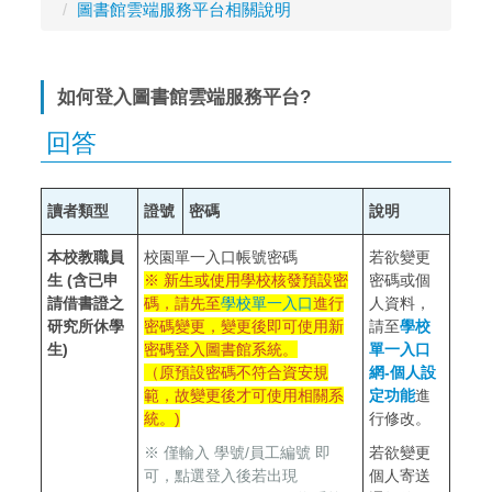
圖書館雲端服務平台相關說明
如何登入圖書館雲端服務平台?
讀者類型
證號
密碼
說明
本校教職員
校園單一入口帳號密碼
若欲變更
生 (含已申
※ 新生或使用學校核發預設密
密碼或個
請借書證之
碼，請先至
學校單一入口
進行
人資料，
研究所休學
密碼變更，變更後即可使用新
請至
學校
生
)
密碼登入圖書館系統。
單一入口
（原預設密碼不符合資安規
網-個人設
範，故變更後才可使用相關系
定功能
進
統。)
行修改。
※ 僅輸入 學號/員工編號 即
若欲變更
可，點選登入後若出現
個人寄送