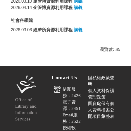
2026.03.10
企管博資源利用課程
講義
2026.04.14
企管博資源利用課程
講義
社會科學院
2026.03.06
經濟所
資源利用課程
講義
瀏覽數:
85
Contact Us
隱私權政策聲
明
借閱服
個人資料保護
務：2426
管理政策
Office of
電子資
圖資處保有個
Library and
源：2451
人資料檔案公
Information
Email服
開項目彙整表
Services
務：2522
授權軟