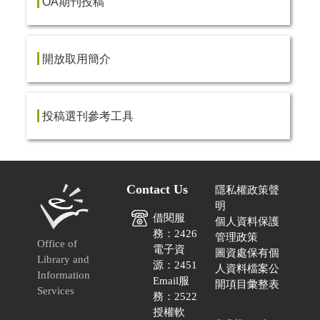
OA期刊投稿
開放取用簡介
投稿選刊參考工具
Contact Us
隱私權政策聲
明
借閱服
個人資料保護
務：2426
管理政策
Office of
電子資
圖資處保有個
Library and
源：2451
人資料檔案公
Information
Email服
開項目彙整表
Services
務：2522
授權軟