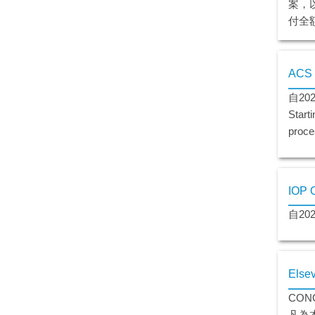
案，以
付全額
ACS
自2
Starti
proce
IOP
自20
Els
CON
凡為