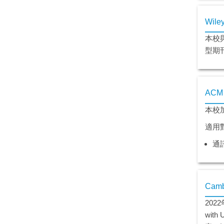
Wil
本校與
型期刊 
ACM
本校
適用
通訊
Camb
2022
wit